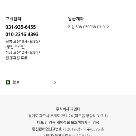
고객센터
입금계좌
031-935-6455
기업 508-050038-01-012
010-2316-4393
운영 오전10시~오후5시
(평일.토요일)
점심 오전12시~오후1시
일.공휴일 휴무
블로그
주식회사 피엔티
경기도 파주시 우계로 251-24 (파주읍 향양리 313-1)
대표
김 경용
개인정보 보호책임자
김 경용
통신판매업신고번호
제 2019-경기파주-0376 호
사업자 등록번호
811-87-01244