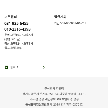
고객센터
입금계좌
031-935-6455
기업 508-050038-01-012
010-2316-4393
운영 오전10시~오후5시
(평일.토요일)
점심 오전12시~오후1시
일.공휴일 휴무
블로그
주식회사 피엔티
경기도 파주시 우계로 251-24 (파주읍 향양리 313-1)
대표
김 경용
개인정보 보호책임자
김 경용
통신판매업신고번호
제 2019-경기파주-0376 호