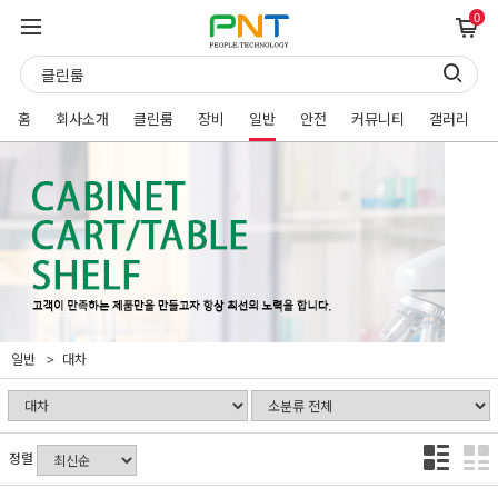
0
홈
회사소개
클린룸
장비
일반
안전
커뮤니티
갤러리
일반
대차
정렬