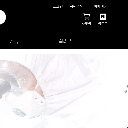
로그인
회원가입
마이페이지
쇼핑몰
블로그
커뮤니티
갤러리
�