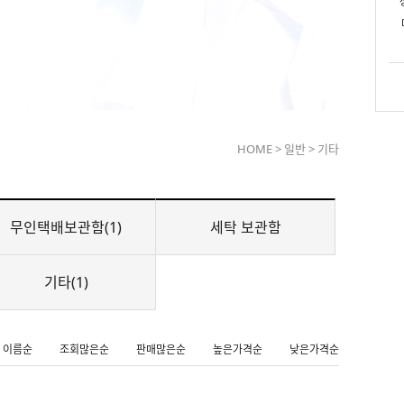
HOME
>
일반
>
기타
무인택배보관함(1)
세탁 보관함
기타(1)
이름순
조회많은순
판매많은순
높은가격순
낮은가격순