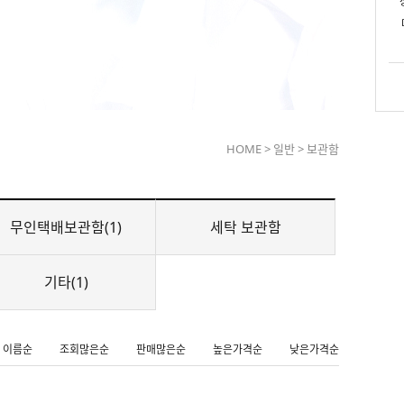
HOME
>
일반
>
보관함
무인택배보관함(1)
세탁 보관함
기타(1)
이름순
조회많은순
판매많은순
높은가격순
낮은가격순