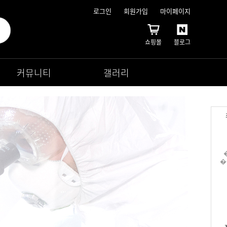
로그인
회원가입
마이페이지
쇼핑몰
블로그
커뮤니티
갤러리
�